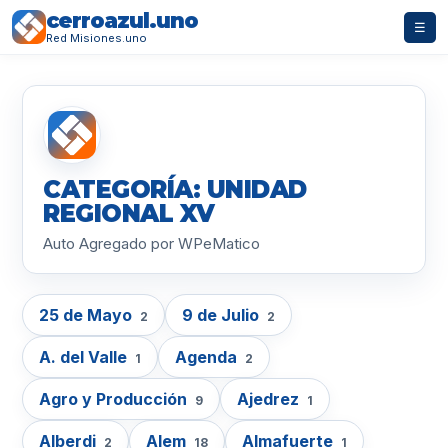
cerroazul.uno
☰
Red Misiones.uno
CATEGORÍA: UNIDAD
REGIONAL XV
Auto Agregado por WPeMatico
25 de Mayo
9 de Julio
2
2
A. del Valle
Agenda
1
2
Agro y Producción
Ajedrez
9
1
Alberdi
Alem
Almafuerte
2
18
1