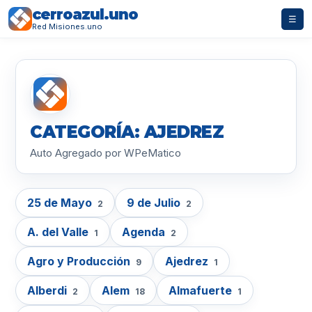
cerroazul.uno
☰
Red Misiones.uno
CATEGORÍA: AJEDREZ
Auto Agregado por WPeMatico
25 de Mayo
9 de Julio
2
2
A. del Valle
Agenda
1
2
Agro y Producción
Ajedrez
9
1
Alberdi
Alem
Almafuerte
2
18
1