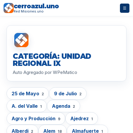
cerroazul.uno
☰
Red Misiones.uno
CATEGORÍA: UNIDAD
REGIONAL IX
Auto Agregado por WPeMatico
25 de Mayo
9 de Julio
2
2
A. del Valle
Agenda
1
2
Agro y Producción
Ajedrez
9
1
Alberdi
Alem
Almafuerte
2
18
1