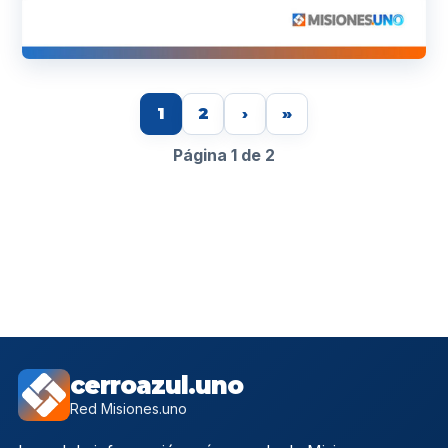
1
2
›
»
Página 1 de 2
cerroazul.uno
Red Misiones.uno