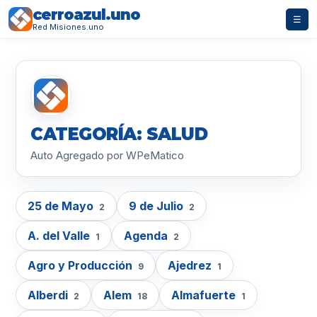
cerroazul.uno
☰
Red Misiones.uno
CATEGORÍA: SALUD
Auto Agregado por WPeMatico
25 de Mayo
9 de Julio
2
2
A. del Valle
Agenda
1
2
Agro y Producción
Ajedrez
9
1
Alberdi
Alem
Almafuerte
2
18
1