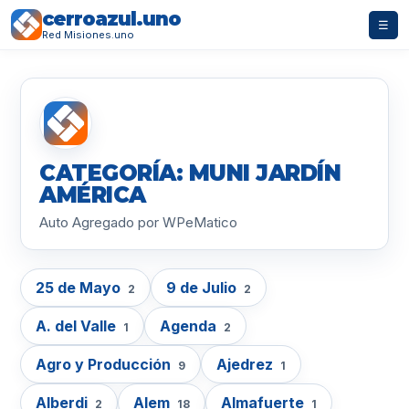
cerroazul.uno
☰
Red Misiones.uno
CATEGORÍA: MUNI JARDÍN
AMÉRICA
Auto Agregado por WPeMatico
25 de Mayo
9 de Julio
2
2
A. del Valle
Agenda
1
2
Agro y Producción
Ajedrez
9
1
Alberdi
Alem
Almafuerte
2
18
1