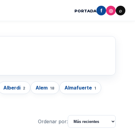
f
◎
⌕
PORTADA
Alberdi
Alem
Almafuerte
2
18
1
Ordenar por: