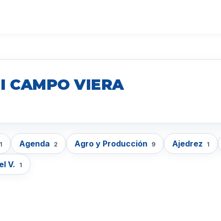
I CAMPO VIERA
Agenda
Agro y Producción
Ajedrez
1
2
9
1
el V.
1