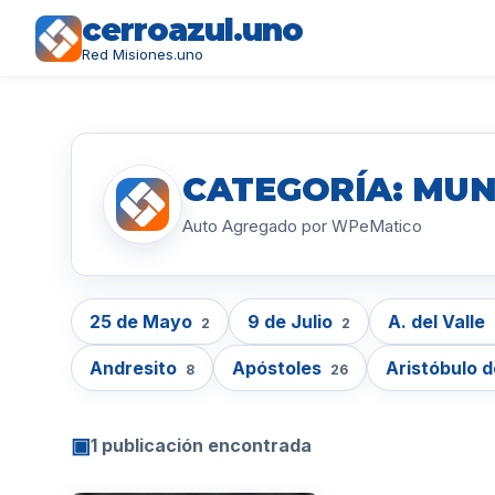
cerroazul.uno
Red Misiones.uno
CATEGORÍA: MUN
Auto Agregado por WPeMatico
25 de Mayo
9 de Julio
A. del Valle
2
2
Andresito
Apóstoles
Aristóbulo d
8
26
▣
1 publicación encontrada