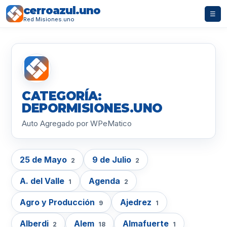
cerroazul.uno
☰
Red Misiones.uno
CATEGORÍA:
DEPORMISIONES.UNO
Auto Agregado por WPeMatico
25 de Mayo
9 de Julio
2
2
A. del Valle
Agenda
1
2
Agro y Producción
Ajedrez
9
1
Alberdi
Alem
Almafuerte
2
18
1