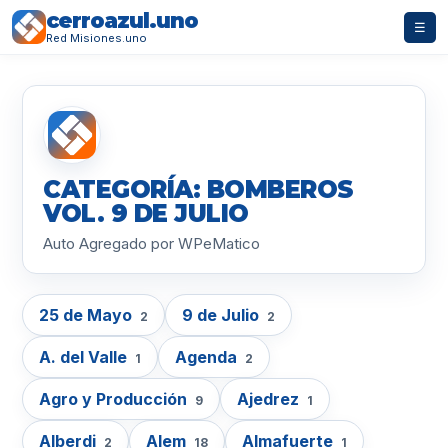
cerroazul.uno
☰
Red Misiones.uno
CATEGORÍA: BOMBEROS
VOL. 9 DE JULIO
Auto Agregado por WPeMatico
25 de Mayo
9 de Julio
2
2
A. del Valle
Agenda
1
2
Agro y Producción
Ajedrez
9
1
Alberdi
Alem
Almafuerte
2
18
1