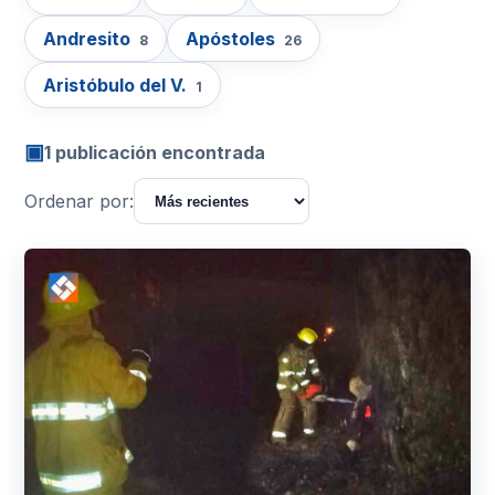
Andresito
Apóstoles
8
26
Aristóbulo del V.
1
▣
1 publicación encontrada
Ordenar por: