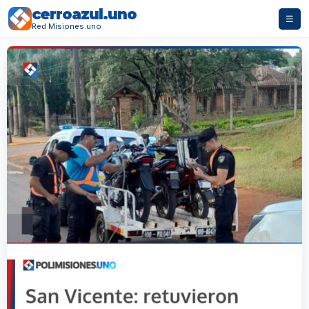
cerroazul.uno
☰
Red Misiones.uno