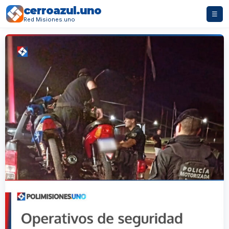
cerroazul.uno
☰
Red Misiones.uno