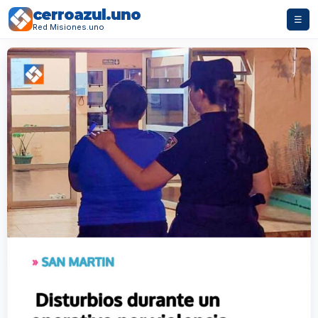
cerroazul.uno
☰
Red Misiones.uno