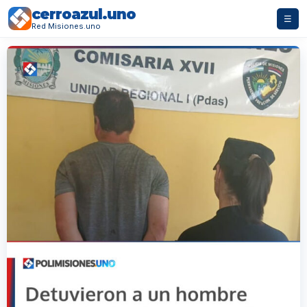
cerroazul.uno
☰
Red Misiones.uno