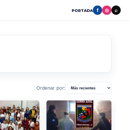
f
◎
⌕
PORTADA
Ordenar por: