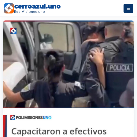
cerroazul.uno
☰
Red Misiones.uno